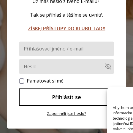
Už máš heslo z tvého E-mailu?
Tak se přihlaš a těšíme se uvnitř.
ZÍSKEJ PŘÍSTUPY DO KLUBU TADY
Pamatovat si mě
Přihlásit se
Abychom pos
informacím 
Zapomněli jste heslo?
technologie
jedinečná I
ovlivnit urči