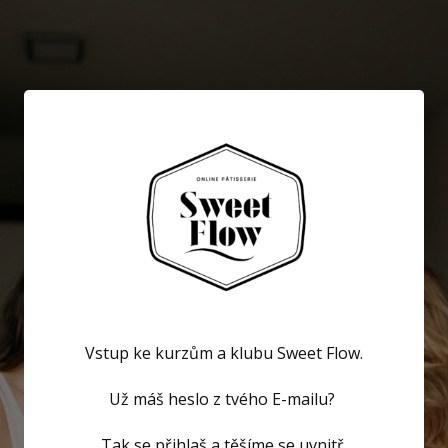
Vstup ke kurzům a klubu Sweet Flow.
Už máš heslo z tvého E-mailu?
Tak se přihlaš a těšíme se uvnitř.