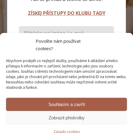
ZÍSKEJ PŘÍSTUPY DO KLUBU TADY
Povolíte nám používat
cookies?
Abychom poskytli co nejlepší služby, používáme k ukládání a/nebo
Pamatovat si mě
přístupu k informacím o zařízení, technologie jako jsou soubory
cookies. Souhlas s těmito technologiemi nám umožní zpracovávat
údaje, jako je chování při procházení nebo jedinečná ID na tomto webu.
Přihlásit se
Nesouhlas nebo odvolání souhlasu může nepříznivě ovlivnit určité
vlastnosti a funkce.
Zapomněli jste heslo?
Souhlasím a zavřít
Zobrazit předvolby
Zásady cookies