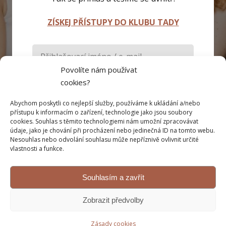
ZÍSKEJ PŘÍSTUPY DO KLUBU TADY
Povolíte nám používat
cookies?
Abychom poskytli co nejlepší služby, používáme k ukládání a/nebo
Pamatovat si mě
přístupu k informacím o zařízení, technologie jako jsou soubory
cookies. Souhlas s těmito technologiemi nám umožní zpracovávat
údaje, jako je chování při procházení nebo jedinečná ID na tomto webu.
Přihlásit se
Nesouhlas nebo odvolání souhlasu může nepříznivě ovlivnit určité
vlastnosti a funkce.
Zapomněli jste heslo?
Souhlasím a zavřít
Zobrazit předvolby
Zásady cookies