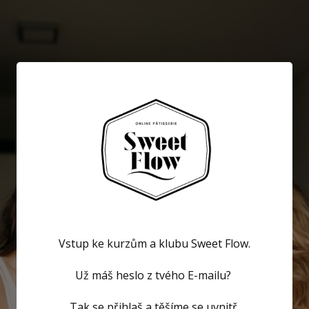
Vstup ke kurzům a klubu Sweet Flow.
Už máš heslo z tvého E-mailu?
Tak se přihlaš a těšíme se uvnitř.