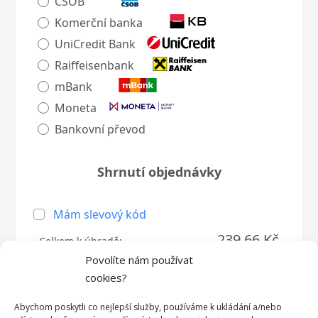
ČSOB
Komerční banka
UniCredit Bank
Raiffeisenbank
mBank
Moneta
Bankovní převod
Shrnutí objednávky
Mám slevový kód
239,66 Kč
Celkem k úhradě:
Povolíte nám používat
Souhlasím s
obchodními podmínkami
. *
cookies?
Vaše data jsou u nás v bezpečí. Nakládáme s
Abychom poskytli co nejlepší služby, používáme k ukládání a/nebo
nimi podle zásad zpracování osobních údajů.