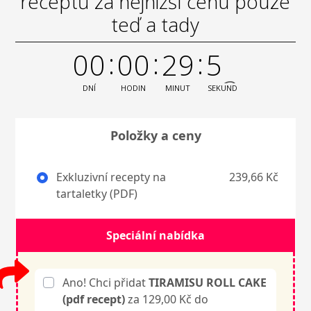
receptů za nejnižší cenu pouze
teď a tady
0
0
0
0
2
9
5
2
DNÍ
HODIN
MINUT
SEKUND
Položky a ceny
Exkluzivní recepty na
239,66 Kč
tartaletky (PDF)
Speciální nabídka
Ano! Chci přidat
TIRAMISU ROLL CAKE
(pdf recept)
za 129,00 Kč do