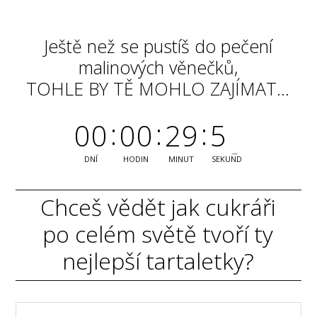
Ještě než se pustíš do pečení
malinových věnečků,
TOHLE BY TĚ MOHLO ZAJÍMAT...
0
0
0
0
2
9
5
2
DNÍ
HODIN
MINUT
SEKUND
Chceš vědět jak cukráři
po celém světě tvoří ty
nejlepší tartaletky?