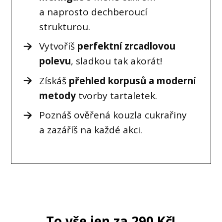
a naprosto dechberoucí
strukturou.
Vytvoříš
perfektní zrcadlovou
polevu
, sladkou tak akorát!
Získáš
přehled korpusů a moderní
metody
tvorby tartaletek.
Poznáš ověřená kouzla cukrařiny
a zazáříš na každé akci.
To vše jen za 290 Kč!