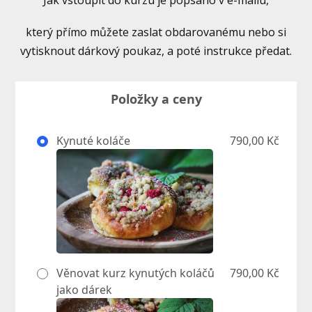
Jak vstoupit do kurzu je popsáno v e-mailu,
který přímo můžete zaslat obdarovanému nebo si
vytisknout dárkový poukaz, a poté instrukce předat.
Položky a ceny
Kynuté koláče
790,00 Kč
Věnovat kurz kynutých koláčů
790,00 Kč
jako dárek