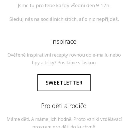
Jsme tu pro tebe každý všední den 9-17h.
Sleduj nás na sociálních sítích, ať o nic nepřijdeš.
Inspirace
Ověřené inspirativní recepty rovnou do e-mailu nebo
tipy a triky? Posíláme s láskou.
SWEETLETTER
Pro děti a rodiče
Máme děti. A máme jich hodně. Proto vznikl vzdělávací
program pro děti do kuchyně.