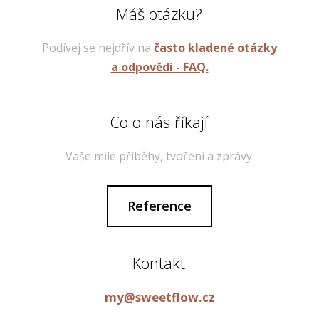
Máš otázku?
Podívej se nejdřív na
často kladené otázky
a odpovědi - FAQ.
Co o nás říkají
Vaše milé příběhy, tvoření a zprávy.
Reference
Kontakt
my@sweetflow.cz