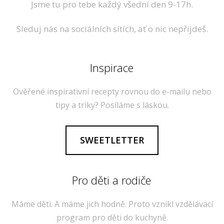
Jsme tu pro tebe každý všední den 9-17h.
Sleduj nás na sociálních sítích, ať o nic nepřijdeš.
Inspirace
Ověřené inspirativní recepty rovnou do e-mailu nebo
tipy a triky? Posíláme s láskou.
SWEETLETTER
Pro děti a rodiče
Máme děti. A máme jich hodně. Proto vznikl vzdělávací
program pro děti do kuchyně.