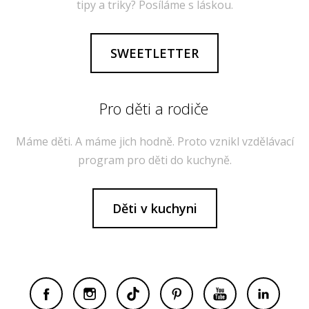
tipy a triky? Posíláme s láskou.
SWEETLETTER
Pro děti a rodiče
Máme děti. A máme jich hodně. Proto vznikl vzdělávací
program pro děti do kuchyně.
Děti v kuchyni