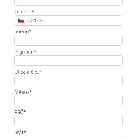
Telefon*
+420
Jméno*
Příjmení*
Ulice a č.p.*
Město*
PSČ*
Stát*