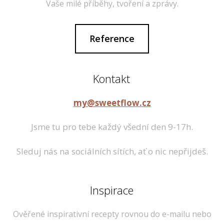
Vaše milé příběhy, tvoření a zprávy.
Reference
Kontakt
my@sweetflow.cz
Jsme tu pro tebe každý všední den 9-17h.
Sleduj nás na sociálních sítích, ať o nic nepřijdeš.
Inspirace
Ověřené inspirativní recepty rovnou do e-mailu nebo