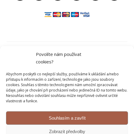
Obchodní podmínky
Povolíte nám používat
cookies?
Ochrana osobních údajů
Abychom poskytli co nejlepší služby, používáme k ukládání a/nebo
přístupu k informacím o zařízení, technologie jako jsou soubory
cookies. Souhlas s těmito technologiemi nám umožní zpracovávat
údaje, jako je chování při procházení nebo jedinečná ID na tomto webu.
Kontakt
Nesouhlas nebo odvolání souhlasu může nepříznivě ovlivnit určité
vlastnosti a funkce.
Reklamace a vrácení
Souhlasím a zavřít
© 2026 Sweetflow.cz
Zobrazit předvolby