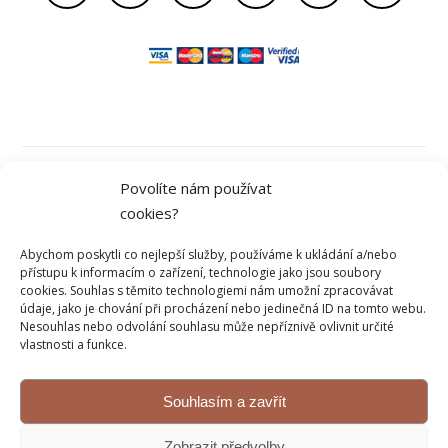
Obchodní podmínky
Povolíte nám používat
cookies?
Ochrana osobních údajů
Abychom poskytli co nejlepší služby, používáme k ukládání a/nebo
přístupu k informacím o zařízení, technologie jako jsou soubory
cookies. Souhlas s těmito technologiemi nám umožní zpracovávat
údaje, jako je chování při procházení nebo jedinečná ID na tomto webu.
Kontakt
Nesouhlas nebo odvolání souhlasu může nepříznivě ovlivnit určité
vlastnosti a funkce.
Reklamace a vrácení
Souhlasím a zavřít
© 2026 Sweetflow.cz
Zobrazit předvolby