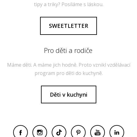
tipy a triky? Posíláme s láskou.
SWEETLETTER
Pro děti a rodiče
Máme děti. A máme jich hodně. Proto vznikl vzdělávací
program pro děti do kuchyně.
Děti v kuchyni