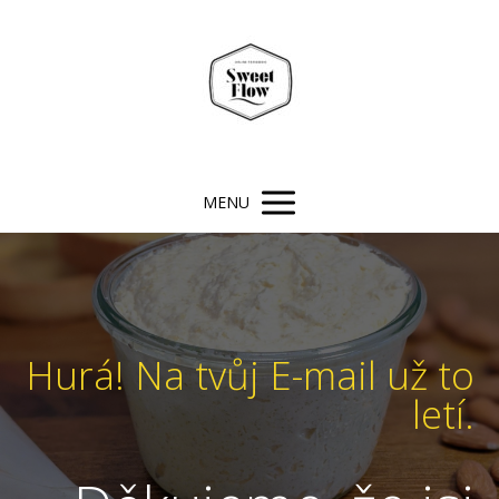
MENU
Hurá! Na tvůj E-mail už to
letí.