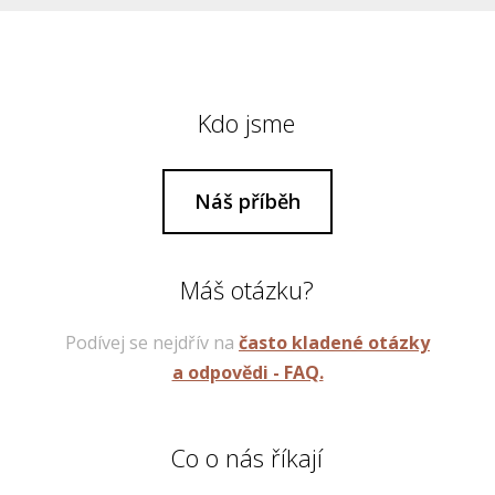
Kdo jsme
Náš příběh
Máš otázku?
Podívej se nejdřív na
často kladené otázky
a odpovědi - FAQ.
Co o nás říkají