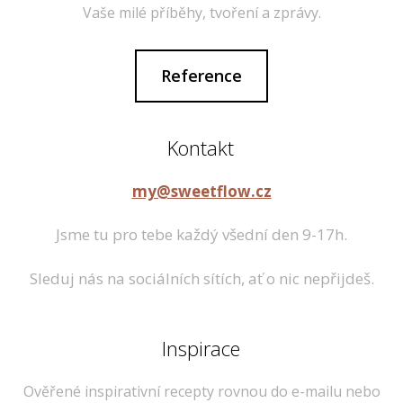
Vaše milé příběhy, tvoření a zprávy.
Reference
Kontakt
my@sweetflow.cz
Jsme tu pro tebe každý všední den 9-17h.
Sleduj nás na sociálních sítích, ať o nic nepřijdeš.
Inspirace
Ověřené inspirativní recepty rovnou do e-mailu nebo