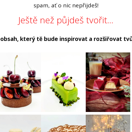
spam, ať o nic nepřijdeš!
Ještě než půjdeš tvořit...
obsah, který tě bude inspirovat a rozšiřovat tv