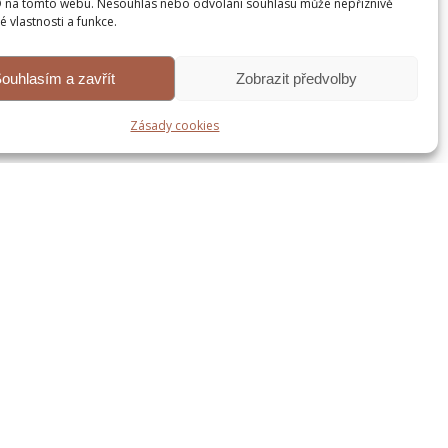
D na tomto webu. Nesouhlas nebo odvolání souhlasu může nepříznivě
té vlastnosti a funkce.
ouhlasím a zavřít
Zobrazit předvolby
Zásady cookies