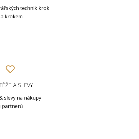
rářských technik krok
za krokem
ĚŽE A SLEVY
& slevy na nákupy
u partnerů