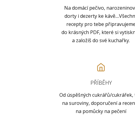
Na domácí pečivo, narozenino
dorty i dezerty ke kávě....Všech
recepty pro tebe připravujem
do krásných PDF, které si vytisk
a založíš do své kuchařky.
PŘÍBĚHY
Od úspěšných cukrářů/cukrářek, 
na suroviny, doporučení a rece
na pomůcky na pečení