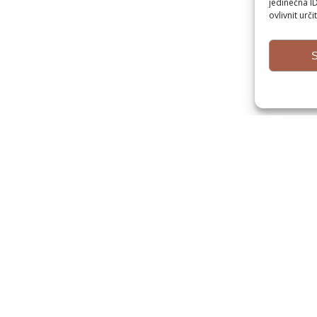
jedinečná I
ovlivnit urči
S