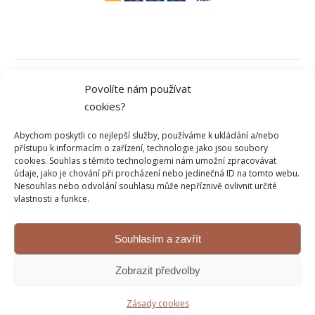
Obchodní podmínky
Povolíte nám používat
cookies?
Ochrana osobních údajů
Abychom poskytli co nejlepší služby, používáme k ukládání a/nebo
přístupu k informacím o zařízení, technologie jako jsou soubory
cookies. Souhlas s těmito technologiemi nám umožní zpracovávat
údaje, jako je chování při procházení nebo jedinečná ID na tomto webu.
Kontakt
Nesouhlas nebo odvolání souhlasu může nepříznivě ovlivnit určité
vlastnosti a funkce.
Reklamace a vrácení
Souhlasím a zavřít
© 2026 Sweetflow.cz
Zobrazit předvolby
Vytvořeno na platformě
Mioweb
Zásady cookies