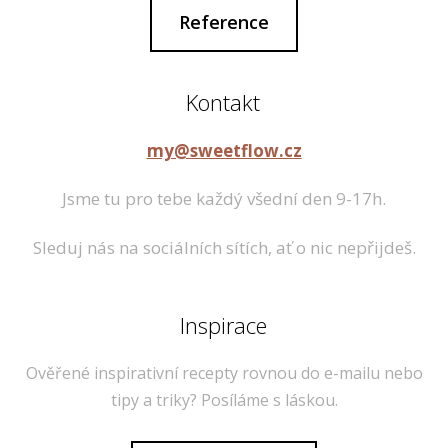
Reference
Kontakt
my@sweetflow.cz
Jsme tu pro tebe každý všední den 9-17h.
Sleduj nás na sociálních sítích, ať o nic nepřijdeš.
Inspirace
Ověřené inspirativní recepty rovnou do e-mailu nebo
tipy a triky? Posíláme s láskou.