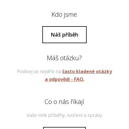
Kdo jsme
Náš příběh
Máš otázku?
Podívej se nejdřív na
často kladené otázky
a odpovědi - FAQ.
Co o nás říkají
Vaše milé příběhy, tvoření a zprávy.