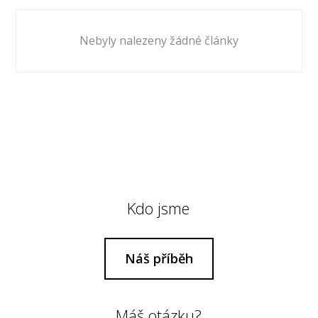
Nebyly nalezeny žádné články
Kdo jsme
Náš příběh
Máš otázku?