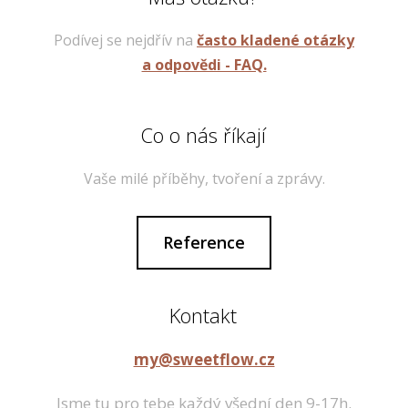
Podívej se nejdřív na
často kladené otázky
a odpovědi - FAQ.
Co o nás říkají
Vaše milé příběhy, tvoření a zprávy.
Reference
Kontakt
my@sweetflow.cz
Jsme tu pro tebe každý všední den 9-17h.