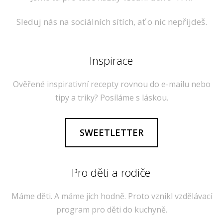
Sleduj nás na sociálních sítích, ať o nic nepřijdeš.
Inspirace
Ověřené inspirativní recepty rovnou do e-mailu nebo
tipy a triky? Posíláme s láskou.
SWEETLETTER
Pro děti a rodiče
Máme děti. A máme jich hodně. Proto vznikl vzdělávací
program pro děti do kuchyně.