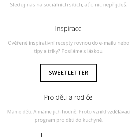
Sleduj nás na sociálních sítích, ať o nic nepřijdeš.
Inspirace
Ověřené inspirativní recepty rovnou do e-mailu nebo
tipy a triky? Posíláme s láskou.
SWEETLETTER
Pro děti a rodiče
Máme děti. A máme jich hodně. Proto vznikl vzdělávací
program pro děti do kuchyně.