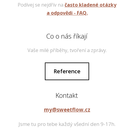
Podívej se nejdřív na
často kladené otázky
a odpovědi - FAQ.
Co o nás říkají
Vaše milé příběhy, tvoření a zprávy.
Reference
Kontakt
my@sweetflow.cz
Jsme tu pro tebe každý všední den 9-17h.