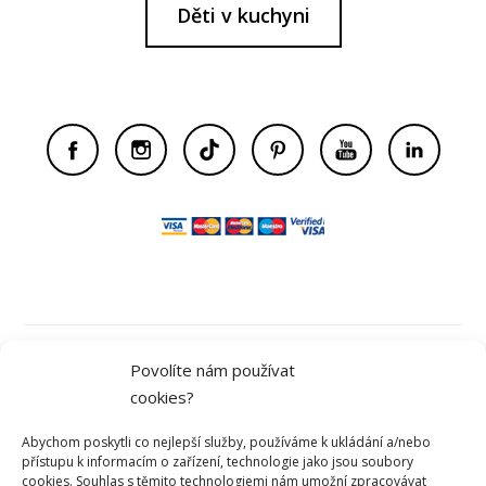
Děti v kuchyni
Obchodní podmínky
Povolíte nám používat
cookies?
Ochrana osobních údajů
Abychom poskytli co nejlepší služby, používáme k ukládání a/nebo
přístupu k informacím o zařízení, technologie jako jsou soubory
cookies. Souhlas s těmito technologiemi nám umožní zpracovávat