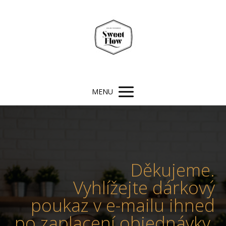
MENU
Děkujeme.
Vyhlížejte dárkový
poukaz v e-mailu ihned
po zaplacení objednávky.