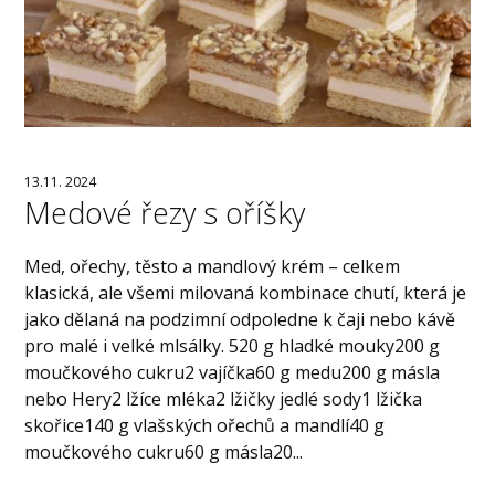
13.11. 2024
Medové řezy s oříšky
Med, ořechy, těsto a mandlový krém – celkem
klasická, ale všemi milovaná kombinace chutí, která je
jako dělaná na podzimní odpoledne k čaji nebo kávě
pro malé i velké mlsálky. 520 g hladké mouky200 g
moučkového cukru2 vajíčka60 g medu200 g másla
nebo Hery2 lžíce mléka2 lžičky jedlé sody1 lžička
skořice140 g vlašských ořechů a mandlí40 g
moučkového cukru60 g másla20...