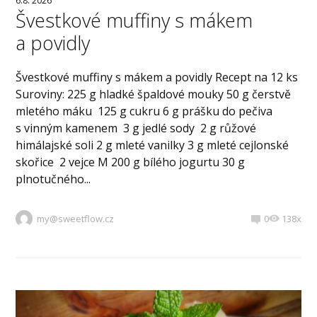
6.8. 2026
Švestkové muffiny s mákem
a povidly
Švestkové muffiny s mákem a povidly Recept na 12 ks
Suroviny: 225 g hladké špaldové mouky 50 g čerstvě
mletého máku 125 g cukru 6 g prášku do pečiva
s vinným kamenem 3 g jedlé sody 2 g růžové
himálajské soli 2 g mleté vanilky 3 g mleté cejlonské
skořice 2 vejce M 200 g bílého jogurtu 30 g
plnotučného...
my@sweetflow.cz
0
138x