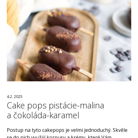
4.2. 2025
Cake pops pistácie-malina
a čokoláda-karamel
Postup na tyto cakepops je velmi jednoduchý. Skvěle
se do nich využijí korpusy a krémy, které Vám