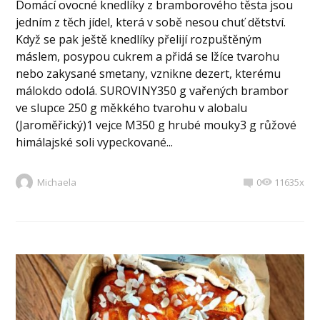
Domácí ovocné knedlíky z bramborového těsta jsou
jedním z těch jídel, která v sobě nesou chuť dětství.
Když se pak ještě knedlíky přelijí rozpuštěným
máslem, posypou cukrem a přidá se lžíce tvarohu
nebo zakysané smetany, vznikne dezert, kterému
málokdo odolá. SUROVINY350 g vařených brambor
ve slupce 250 g měkkého tvarohu v alobalu
(Jaroměřický)1 vejce M350 g hrubé mouky3 g růžové
himálajské soli vypeckované...
Michaela
0
11635x