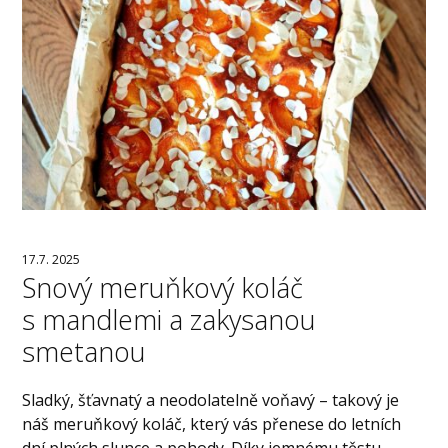
17.7. 2025
Snový meruňkový koláč
s mandlemi a zakysanou
smetanou
Sladký, šťavnatý a neodolatelně voňavý – takový je
náš meruňkový koláč, který vás přenese do letních