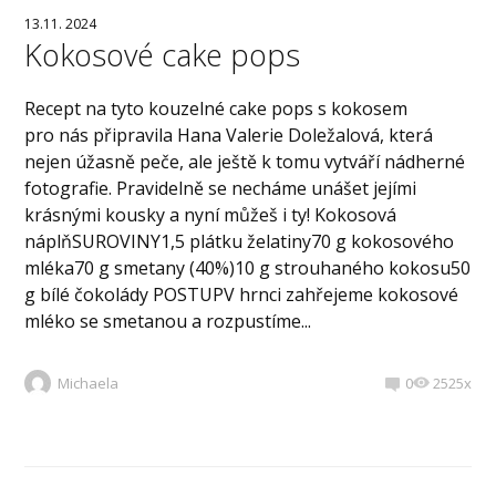
13.11. 2024
Kokosové cake pops
Recept na tyto kouzelné cake pops s kokosem
pro nás připravila Hana Valerie Doležalová, která
nejen úžasně peče, ale ještě k tomu vytváří nádherné
fotografie. Pravidelně se necháme unášet jejími
krásnými kousky a nyní můžeš i ty! Kokosová
náplňSUROVINY1,5 plátku želatiny70 g kokosového
mléka70 g smetany (40%)10 g strouhaného kokosu50
g bílé čokolády POSTUPV hrnci zahřejeme kokosové
mléko se smetanou a rozpustíme...
Michaela
0
2525x