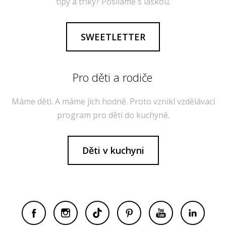
tipy a triky? Posíláme s láskou.
SWEETLETTER
Pro děti a rodiče
Máme děti. A máme jich hodně. Proto vznikl vzdělávací
program pro děti do kuchyně.
Děti v kuchyni