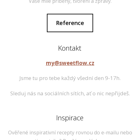
Vaše milé příběhy, tvoření a zprávy.
Reference
Kontakt
my@sweetflow.cz
Jsme tu pro tebe každý všední den 9-17h.
Sleduj nás na sociálních sítích, ať o nic nepřijdeš.
Inspirace
Ověřené inspirativní recepty rovnou do e-mailu nebo