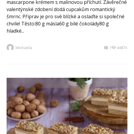
mascarpone krémem s malinovou příchutí. Závěrečné
valentýnské zdobení dodá cupcakům romantický
šmrnc. Připrav je pro své blízké a oslaďte si společné
chvíle! Těsto:80 g másla60 g bílé čokolády80 g
hladké...
Michaela
1
4487x