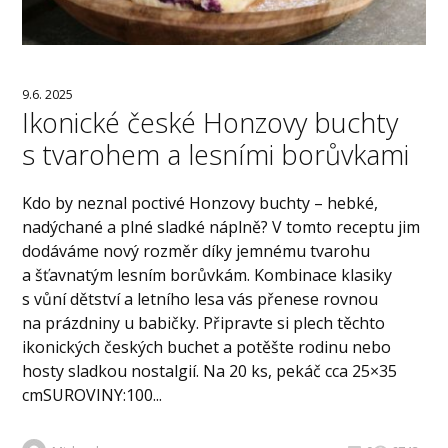
9.6. 2025
Ikonické české Honzovy buchty
s tvarohem a lesními borůvkami
Kdo by neznal poctivé Honzovy buchty – hebké,
nadýchané a plné sladké náplně? V tomto receptu jim
dodáváme nový rozměr díky jemnému tvarohu
a šťavnatým lesním borůvkám. Kombinace klasiky
s vůní dětství a letního lesa vás přenese rovnou
na prázdniny u babičky. Připravte si plech těchto
ikonických českých buchet a potěšte rodinu nebo
hosty sladkou nostalgií. Na 20 ks, pekáč cca 25×35
cmSUROVINY:100...