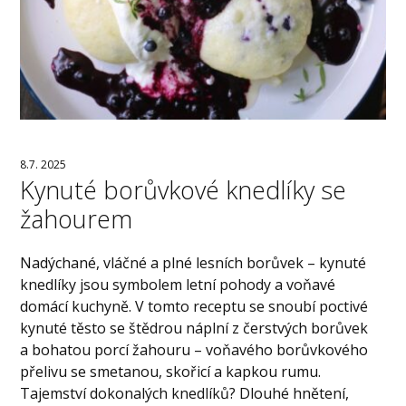
8.7. 2025
Kynuté borůvkové knedlíky se
žahourem
Nadýchané, vláčné a plné lesních borůvek – kynuté
knedlíky jsou symbolem letní pohody a voňavé
domácí kuchyně. V tomto receptu se snoubí poctivé
kynuté těsto se štědrou náplní z čerstvých borůvek
a bohatou porcí žahouru – voňavého borůvkového
přelivu se smetanou, skořicí a kapkou rumu.
Tajemství dokonalých knedlíků? Dlouhé hnětení,