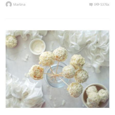
Martina
0
5376x