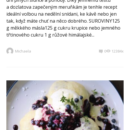
dní plných slunce a pohody. Díky jemnému těstu
a dozlatova zapečeným meruňkám je tenhle recept
ideální volbou na nedělní snídani, ke kávě nebo jen
tak, když máte chuť na něco dobrého. SUROVINY125
g měkkého másla125 g cukru krupice nebo jemného
třtinového cukru 1 g růžové himálajské...
Michaela
0
12384x