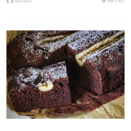
Michaela
0
6743x