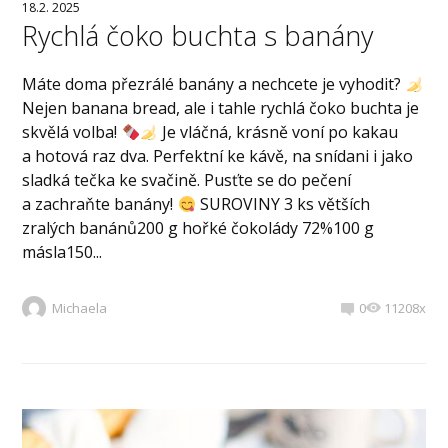
18.2. 2025
Rychlá čoko buchta s banány
Máte doma přezrálé banány a nechcete je vyhodit?
Nejen banana bread, ale i tahle rychlá čoko buchta je
skvělá volba!
Je vláčná, krásně voní po kakau
a hotová raz dva. Perfektní ke kávě, na snídani i jako
sladká tečka ke svačině. Pusťte se do pečení
a zachraňte banány!
SUROVINY 3 ks větších
zralých banánů200 g hořké čokolády 72%100 g
másla150...
Michaela
0
11208x