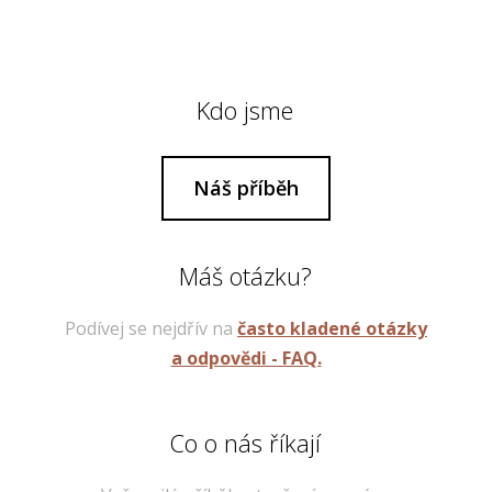
Kdo jsme
Náš příběh
Máš otázku?
Podívej se nejdřív na
často kladené otázky
a odpovědi - FAQ.
Co o nás říkají