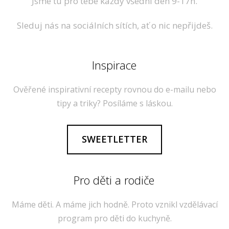
Jsme tu pro tebe každý všední den 9-17h.
Sleduj nás na sociálních sítích, ať o nic nepřijdeš.
Inspirace
Ověřené inspirativní recepty rovnou do e-mailu nebo
tipy a triky? Posíláme s láskou.
SWEETLETTER
Pro děti a rodiče
Máme děti. A máme jich hodně. Proto vznikl vzdělávací
program pro děti do kuchyně.