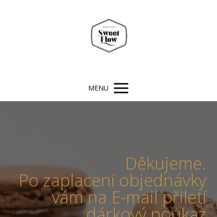
MENU
Děkujeme.
Po zaplacení objednávky
vám na E-mail přiletí
dárkový poukaz