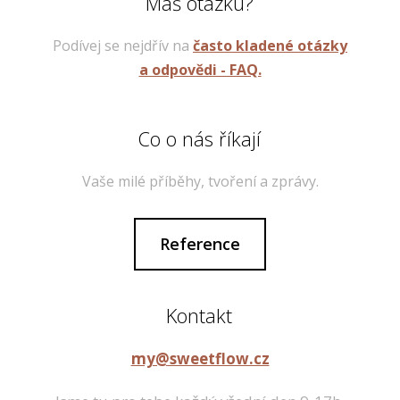
Máš otázku?
Podívej se nejdřív na
často kladené otázky
a odpovědi - FAQ.
Co o nás říkají
Vaše milé příběhy, tvoření a zprávy.
Reference
Kontakt
my@sweetflow.cz