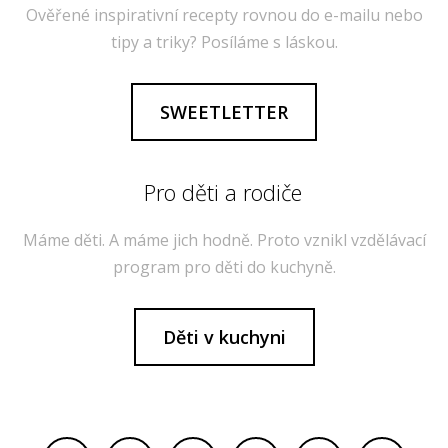
Ověřené inspirativní recepty rovnou do e-mailu nebo
tipy a triky? Posíláme s láskou.
SWEETLETTER
Pro děti a rodiče
Máme děti. A máme jich hodně. Proto vznikl vzdělávací
program pro děti do kuchyně.
Děti v kuchyni