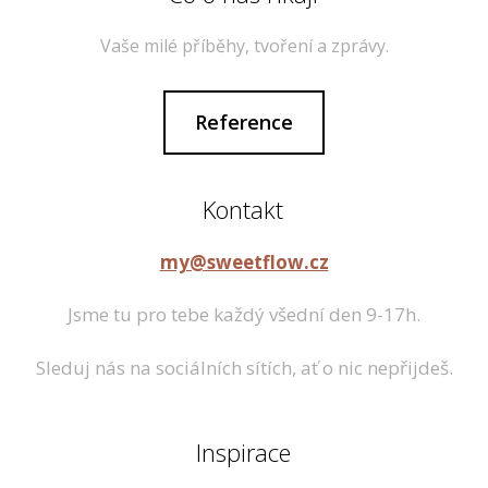
Vaše milé příběhy, tvoření a zprávy.
Reference
Kontakt
my@sweetflow.cz
Jsme tu pro tebe každý všední den 9-17h.
Sleduj nás na sociálních sítích, ať o nic nepřijdeš.
Inspirace