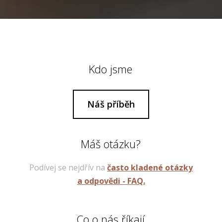
Kdo jsme
Náš příběh
Máš otázku?
Podívej se nejdřív na
často kladené otázky
a odpovědi - FAQ.
Co o nás říkají