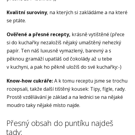
Kvalitní suroviny
, na kterých si zakládáme a na které
se ptáte.
Ověřené a přesné recepty,
krásně vytištěné (přece
si do kuchařky nezaložíš nějaký umaštěný nehezký
papír. Ten náš luxusně vymazlený, barevný a s
pěknou gramáží upatláš od čokolády až u tebe
v kuchyni, a pak ho pěkně uložíš do své kuchařky:-)
Know-how cukráře:
A k tomu receptu jsme se trochu
rozepsali, takže další tištěný kousek: Tipy, fígle, rady.
Prostě vzdělávání je základ a na lednici se na nějaké
moudro taky nějaké místo najde.
Přesný obsah do puntíku najdeš
tady: