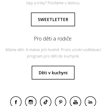
tipy a triky? Posíláme s láskou.
SWEETLETTER
Pro děti a rodiče
Máme děti. A máme jich hodně. Proto vznikl vzdělávací
program pro děti do kuchyně.
Děti v kuchyni