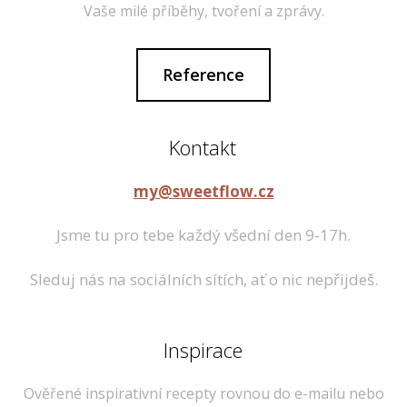
Vaše milé příběhy, tvoření a zprávy.
Reference
Kontakt
my@sweetflow.cz
Jsme tu pro tebe každý všední den 9-17h.
Sleduj nás na sociálních sítích, ať o nic nepřijdeš.
Inspirace
Ověřené inspirativní recepty rovnou do e-mailu nebo