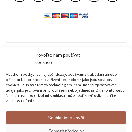
Obchodní podmínky
Povolíte nám používat
cookies?
Ochrana osobních údajů
Abychom poskytli co nejlepší služby, používáme k ukládání a/nebo
přístupu k informacím o zařízení, technologie jako jsou soubory
cookies. Souhlas s těmito technologiemi nám umožní zpracovávat
údaje, jako je chování při procházení nebo jedinečná ID na tomto webu.
Kontakt
Nesouhlas nebo odvolání souhlasu může nepříznivě ovlivnit určité
vlastnosti a funkce.
Reklamace a vrácení
Souhlasím a zavřít
© 2026 Sweetflow.cz
Zobrazit předvolby