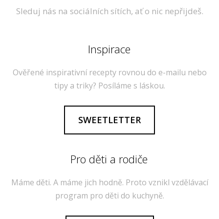
Sleduj nás na sociálních sítích, ať o nic nepřijdeš.
Inspirace
Ověřené inspirativní recepty rovnou do e-mailu nebo
tipy a triky? Posíláme s láskou.
SWEETLETTER
Pro děti a rodiče
Máme děti. A máme jich hodně. Proto vznikl vzdělávací
program pro děti do kuchyně.