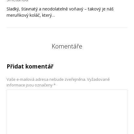
Sladký, šťavnatý a neodolatelně voňavý – takový je náš
meruňkový koláč, který…
Komentáře
Přidat komentář
Vaše e-mailová adresa nebude zveřejněna.
Vyžadované
informace jsou označeny
*