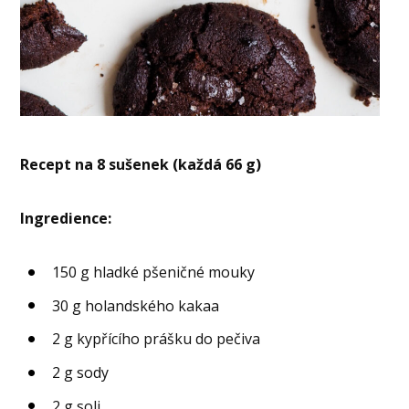
Recept na 8 sušenek (každá 66 g)
Ingredience:
150 g hladké pšeničné mouky
30 g holandského kakaa
2 g kypřícího prášku do pečiva
2 g sody
2 g soli