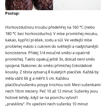
Postup:
Horkovzdušnou troubu předehřej na 160 °C (nebo
180 °C bez horkovzduchu). V míse promíchej mouku,
kakao, kypřící prášek, sodu a sůl. Ve vedlejší míse
prošlehej máslo s cukrem do světlejší a nadýchanější
konzistence. Přidej 1/4 moučné směsi a opatrně
promíchej. Takto opakuj ještě 3x, dokud není směs
spojená. Nakonec do směsi přimíchej čokoládové
kousky. Z těsta vytvaruj 8 kulatých placiček. Každá by
měla vážit 66 g a měřit 5 cm. Každou
placičku/sušenku posyp trochou soli. Mezi sušenkami
nech 10cm mezery. Peč 10 až 12 minut. Sušenky jsou
hotové tehdy, když se na povrchu vytvoří
„praskliny“. Po upečení nech sušenky 10 minut