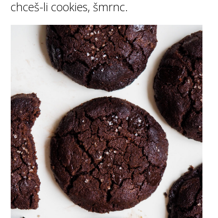
chceš-li cookies, šmrnc.