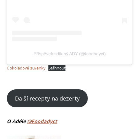
Příspěvek sdílený ADY (@foodadyct)
Čokoládové sušenky
Stáhnout
Další recepty na dezerty
O Adéle
@Foodadyct