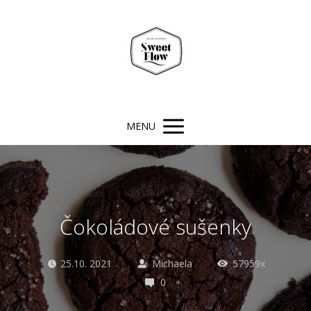
MENU
Čokoládové sušenky
25.10. 2021
Michaela
57959x
0