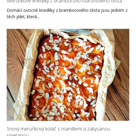
Meruňkové knedlíky z bramborovo-tvarohového těsta
Domácí ovocné knedlíky z bramborového těsta jsou jedním z
těch jídel, která…
Snový meruňkový koláč s mandlemi a zakysanou
smetanou