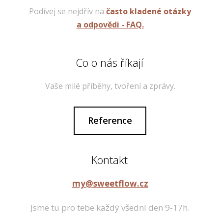
Podívej se nejdřív na
často kladené otázky
a odpovědi - FAQ.
Co o nás říkají
Vaše milé příběhy, tvoření a zprávy.
Reference
Kontakt
my@sweetflow.cz
Jsme tu pro tebe každý všední den 9-17h.