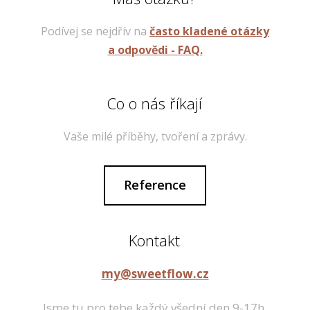
Podívej se nejdřív na
často kladené otázky
a odpovědi - FAQ.
Co o nás říkají
Vaše milé příběhy, tvoření a zprávy.
Reference
Kontakt
my@sweetflow.cz
Jsme tu pro tebe každý všední den 9-17h.