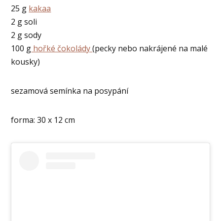
25 g
kakaa
2 g soli
2 g sody
100 g
hořké čokolády
(pecky nebo nakrájené na malé
kousky)
sezamová semínka na posypání
forma: 30 x 12 cm