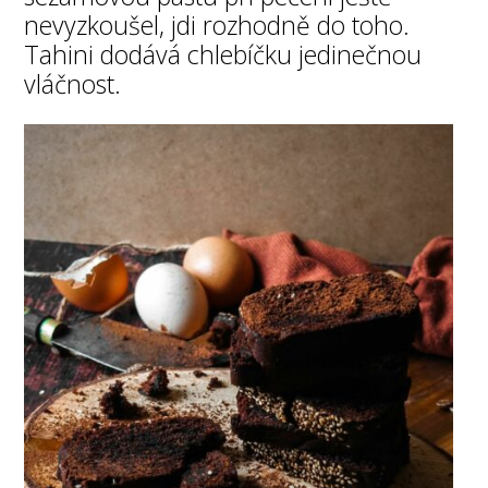
nevyzkoušel, jdi rozhodně do toho.
Tahini dodává chlebíčku jedinečnou
vláčnost.