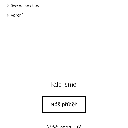
SweetFlow tips
Vaření
Kdo jsme
Náš příběh
Máš otázku?