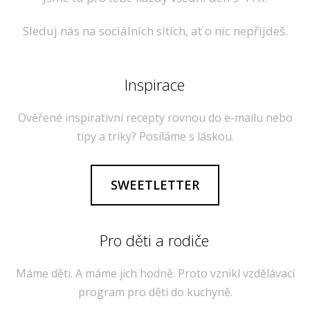
Sleduj nás na sociálních sítích, ať o nic nepřijdeš.
Inspirace
Ověřené inspirativní recepty rovnou do e-mailu nebo
tipy a triky? Posíláme s láskou.
SWEETLETTER
Pro děti a rodiče
Máme děti. A máme jich hodně. Proto vznikl vzdělávací
program pro děti do kuchyně.