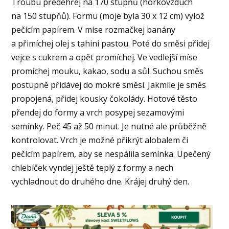
Troubu předehřej na 170 stupňů (horkovzduch
na 150 stupňů). Formu (moje byla 30 x 12 cm) vylož
pečícím papírem. V míse rozmačkej banány
a přimíchej olej s tahini pastou. Poté do směsi přidej
vejce s cukrem a opět promíchej. Ve vedlejší míse
promíchej mouku, kakao, sodu a sůl. Suchou směs
postupně přidávej do mokré směsi. Jakmile je směs
propojená, přidej kousky čokolády. Hotové těsto
přendej do formy a vrch posypej sezamovými
semínky. Peč 45 až 50 minut. Je nutné ale průběžně
kontrolovat. Vrch je možné přikrýt alobalem či
pečícím papírem, aby se nespálila semínka. Upečený
chlebíček vyndej ještě teplý z formy a nech
vychladnout do druhého dne. Krájej druhý den.