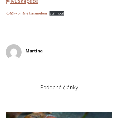
@ivuskapece
Košíčky plněné karamelem
Stáhnout
Martina
Podobné články