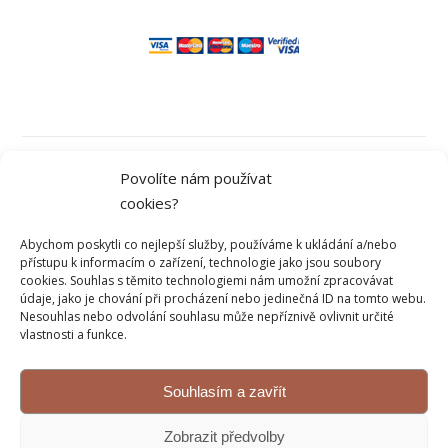
Obchodní podmínky
Povolíte nám používat
cookies?
Ochrana osobních údajů
Abychom poskytli co nejlepší služby, používáme k ukládání a/nebo
přístupu k informacím o zařízení, technologie jako jsou soubory
cookies. Souhlas s těmito technologiemi nám umožní zpracovávat
údaje, jako je chování při procházení nebo jedinečná ID na tomto webu.
Kontakt
Nesouhlas nebo odvolání souhlasu může nepříznivě ovlivnit určité
vlastnosti a funkce.
Reklamace a vrácení
Souhlasím a zavřít
© 2026 Sweetflow.cz
Zobrazit předvolby