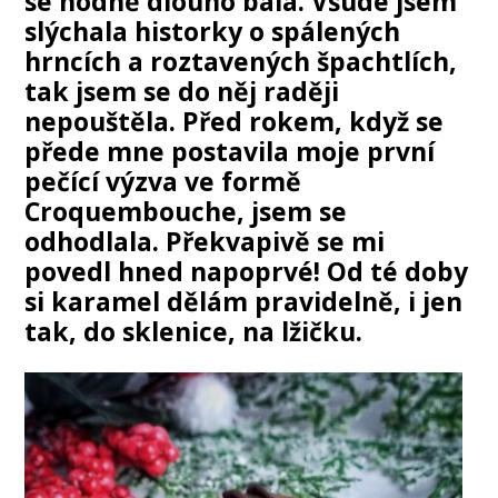
se hodně dlouho bála. Všude jsem
slýchala historky o spálených
hrncích a roztavených špachtlích,
tak jsem se do něj raději
nepouštěla. Před rokem, když se
přede mne postavila moje první
pečící výzva ve formě
Croquembouche, jsem se
odhodlala. Překvapivě se mi
povedl hned napoprvé! Od té doby
si karamel dělám pravidelně, i jen
tak, do sklenice, na lžičku.