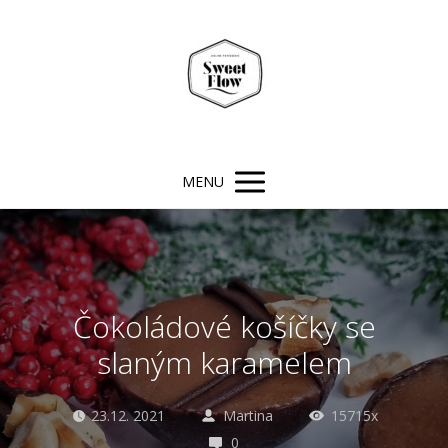
MENU
Čokoládové košíčky se
slaným karamelem
23.12. 2021
Martina
15715x
0