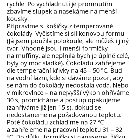
rychle. Po vychladnutí je promnutím
zbavíme slupek a nasekáme na menší
kousky.
Připravíme si košíčky z temperované
čokolády. Vyčistíme si silikonovou formu
(Já jsem použila polokoule, ale můžeš i jiný
tvar. Vhodné jsou i menší formičky
na muffiny, ale neplnila bych je úplně celé,
byly by moc sladké). Čokoládu zahřejeme
dle temperační křivky na 45 – 50 °C. Buď
na vodní lázni, kde si dáváme pozor, aby
se nám do čokolády nedostala voda. Nebo
v mikrovlnce – na nejvyšší výkon ohříváme
30 s, promícháme a postup opakujeme
(zahříváme již jen 15 s), dokud se
nedostaneme na požadovanou teplotu.
Poté čokoládu zchladíme na 27 °C
a zahřejeme na pracovní teplotu 31 – 32
°C. Do důlku formičky si naneseme lžičku