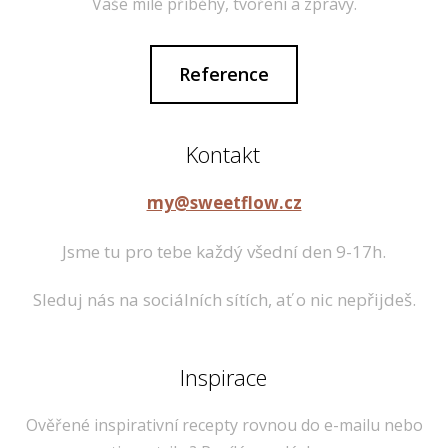
Vaše milé příběhy, tvoření a zprávy.
Reference
Kontakt
my@sweetflow.cz
Jsme tu pro tebe každý všední den 9-17h.
Sleduj nás na sociálních sítích, ať o nic nepřijdeš.
Inspirace
Ověřené inspirativní recepty rovnou do e-mailu nebo