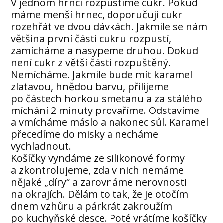
V jednom hrnci rozpustíme cukr. Pokud
máme menší hrnec, doporučuji cukr
rozehřát ve dvou dávkách. Jakmile se nám
většina první části cukru rozpustí,
zamícháme a nasypeme druhou. Dokud
není cukr z větší části rozpuštěný.
Nemícháme. Jakmile bude mít karamel
zlatavou, hnědou barvu, přilijeme
po částech horkou smetanu a za stálého
míchání 2 minuty provaříme. Odstavíme
a vmícháme máslo a nakonec sůl. Karamel
přecedíme do misky a necháme
vychladnout.
Košíčky vyndáme ze silikonové formy
a zkontrolujeme, zda v nich nemáme
nějaké „díry“ a zarovnáme nerovnosti
na okrajích. Dělám to tak, že je otočím
dnem vzhůru a párkrát zakroužím
po kuchyňské desce. Poté vrátíme košíčky