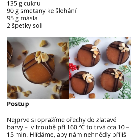
135 g cukru
90 g smetany ke šlehání
95 g másla
2 špetky soli
Postup
Nejprve si opražíme ořechy do zlatavé
barvy – v troubě při 160 °C to trvá cca 10 –
15 min. Hlídáme, aby nám nehnědly příliš