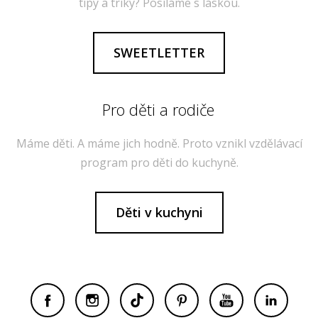
tipy a triky? Posíláme s láskou.
SWEETLETTER
Pro děti a rodiče
Máme děti. A máme jich hodně. Proto vznikl vzdělávací
program pro děti do kuchyně.
Děti v kuchyni