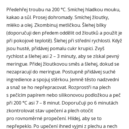
Předehřej troubu na 200 °C. Smíchej hladkou mouku,
kakao a sůl. Prosej dohromady. Smíchej žloutky,
mléko a olej. Zkombinuj metličkou. Šlehej bílky
(doporučuji den předem oddělit od žloutků a použít je
při pokojové teplotě). Šlehej při střední rychlosti. Když
jsou husté, přidávej pomalu cukr krupici. Zvyš
rychlost a šlehej asi 2 – 3 minuty, aby se získal pevný
meringue. Přidej žloutkovou směs a šlehej, dokud se
nezapracují do meringue. Postupně přidávej suché
ingredience a spojuj stěrkou. Jemně těsto nadzvedni
a snaž se ho nepřepracovat. Rozprostři na plech
s pečícím papírem nebo silikonovou podložkou a peč
při 200 °C asi 7 – 8 minut. Doporučuji po 6 minutách
zkontrolovat stav upečení a plech otočit
pro rovnoměrné propečení. Hlídej, aby se to
nepřepeklo. Po upečení ihned vyjmi z plechu a nech