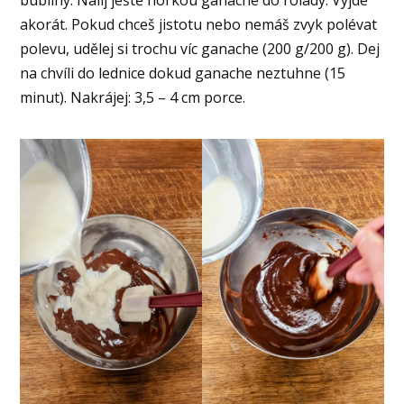
bubliny. Nalij ještě horkou ganache do rolády. Vyjde
akorát. Pokud chceš jistotu nebo nemáš zvyk polévat
polevu, udělej si trochu víc ganache (200 g/200 g). Dej
na chvíli do lednice dokud ganache neztuhne (15
minut). Nakrájej: 3,5 – 4 cm porce.