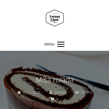
MENU
Míša roláda
10.11. 2021
Martina
32741x
4