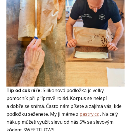
Tip od cukráře:
Silikonová podložka je velký
pomocník při přípravě rolád. Korpus se nelepí
a dobře se snímá. Často nám píšete a zajímá vás, kde
podložku seženete. My ji máme z
pastry.cz
. Na celý
nákup můžeš využít slevu od nás 5% se slevovým
kódem: SWEETFLOW5.