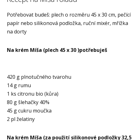
Potřebovat budeš: plech o rozměru 45 x 30 cm, pečící
papír nebo silikonová podložka, ruční mixér, mřížka
na dorty
Na krém Míša (plech 45 x 30 )potřebuješ
420 g
plnotučného tvarohu
14 g rumu
1 ks citronu bio (kůra)
80 g šlehačky 40%
45 g cukru moučka
2 pl želatiny
Na krém Míša (za použití silikonové podložky 32,5