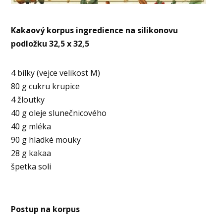
Kakaový korpus ingredience na silikonovu
podložku 32,5 x 32,5
4 bílky (vejce velikost M)
80 g cukru krupice
4 žloutky
40 g oleje slunečnicového
40 g mléka
90 g hladké mouky
28 g kakaa
špetka soli
Postup na korpus