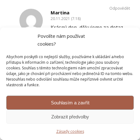
Odpovědět
Martina
20.11.2021 (7:18)
Krásný den, děkujeme za dotaz.
Sušený citron má trochu jinou
Povolíte nám používat
intenzitu a bude záležet na vašich
cookies?
chutích. Zvolila bych půlku lžičky
a ochutnávala bych
Abychom poskytli co nejlepší služby, používáme k ukládání a/nebo
přístupu k informacím o zařízení, technologie jako jsou soubory
Moc se těšíme na vaše dojmy
cookies. Souhlas s těmito technologiemi nám umožní zpracovávat
z rolády a z kurzu
údaje, jako je chování při procházení nebo jedinečná ID na tomto webu.
Nesouhlas nebo odvolání souhlasu může nepříznivě ovlivnit určité
vlastnosti a funkce.
Odpovědět
Souhlasím a zavřít
Tereza
25.11.2023 (16:46)
Zobrazit předvolby
Dobrý den,
chystám se na Vaší roládu. Vždy, když se
Zásady cookies
někde uvádí tvaroh, jsem zmatená. Mám