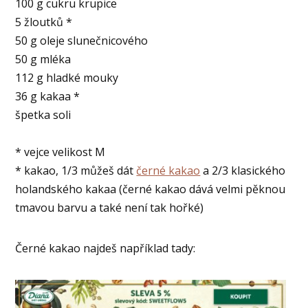
100 g cukru krupice
5 žloutků *
50 g oleje slunečnicového
50 g mléka
112 g hladké mouky
36 g kakaa *
špetka soli
* vejce velikost M
* kakao, 1/3 můžeš dát
černé kakao
a 2/3 klasického
holandského kakaa (černé kakao dává velmi pěknou
tmavou barvu a také není tak hořké)
Černé kakao najdeš například tady: