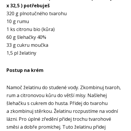
x 32,5 ) potřebuješ
320 g
plnotučného tvarohu
10 g rumu
1 ks citronu bio (kůra)
60 g šlehačky 40%
33 g cukru moučka
1,5 pl želatiny
Postup na krém
Namoč želatinu do studené vody. Zkombinuj tvaroh,
rum a citronovou kůru do větší mísy. Našlehej
šlehačku s cukrem do husta. Přidej do tvarohu
a zkombinuj stěrkou. Želatinu rozpustíme na vodní
lázni. Pro úplné zředění přidej trochu tvarohové
směsi a dobře promíchej. Tuto želatinu přidej