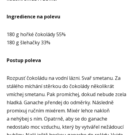
Ingredience na polevu
180 g hořké čokolády 55%
180 g šlehačky 33%
Postup poleva
Rozpusť čokoládu na vodní lázni. Svař smetanu. Za
stálého míchání stěrkou do čokolády několikrát
vmíchej smetanu. Pak promíchej, dokud nebude zcela
hladká. Ganache přendej do odměrky. Následně
promixuj ručním mixérem. Mixér lehce nakloň
a nehýbej s ním. Opatrně, aby se do ganache
nedostalo moc vzduchu, který by vytvářel nežádoucí