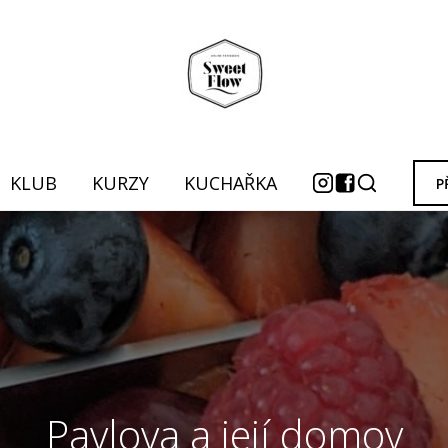
KLUB
KURZY
KUCHAŘKA
P
Pavlova a její domov