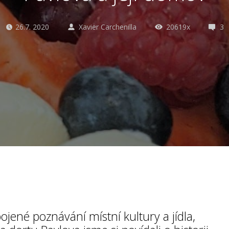
26.7. 2020
Xavier Carchenilla
20619x
3
pojené poznávání místní kultury a jídla,