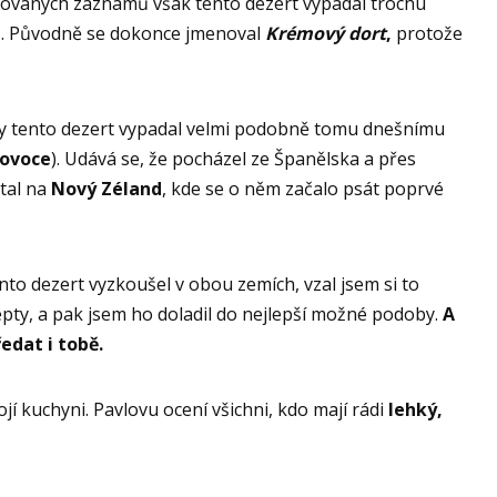
hovaných záznamů však tento dezert vypadal trochu
es. Původně se dokonce jmenoval
Krémový dort
,
protože
 kdy tento dezert vypadal velmi podobně tomu dnešnímu
 ovoce
). Udává se, že pocházel ze Španělska a přes
tal na
Nový Zéland
, kde se o něm začalo psát poprvé
tento dezert vyzkoušel v obou zemích, vzal jsem si to
epty, a pak jsem ho doladil do nejlepší možné podoby.
A
edat i tobě.
í kuchyni. Pavlovu ocení všichni, kdo mají rádi
lehký,