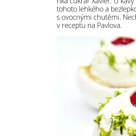
říká cukrář Xavier. U kávy 
tohoto lehkého a bezlepk
s ovocnými chutěmi. Nech
v receptu na Pavlova.