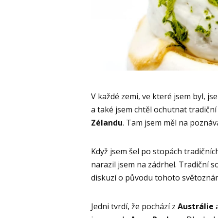
V každé zemi, ve které jsem byl, js
a také jsem chtěl ochutnat tradičn
Zélandu
. Tam jsem měl na poznává
Když jsem šel po stopách tradičníc
narazil jsem na zádrhel. Tradiční 
diskuzí o původu tohoto světozn
Jedni tvrdí, že pochází z
Austrálie