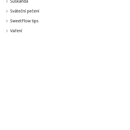
Šuškanda
Sváteční pečení
SweetFlow tips
Vaření