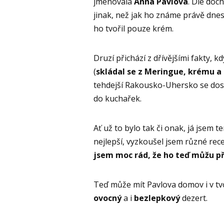
jmenovala
Anna Pavlova
. Dle doc
jinak, než jak ho známe právě dn
ho tvořil pouze krém.
Druzí přichází z dřívějšími fakty,
(
skládal se z Meringue, krému a
tehdejší Rakousko-Uhersko se dos
do kuchařek.
Ať už to bylo tak či onak, já jsem 
nejlepší, vyzkoušel jsem různé rec
jsem moc rád, že ho teď můžu př
Teď může mít Pavlova domov i v tvoj
ovocný
a i
bezlepkový
dezert.