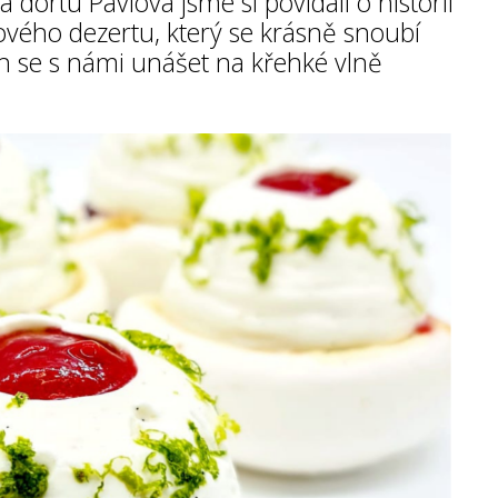
a dortu Pavlova jsme si povídali o historii
ového dezertu, který se krásně snoubí
 se s námi unášet na křehké vlně