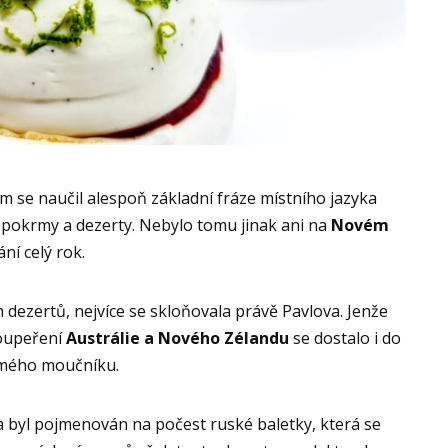
em se naučil alespoň základní fráze místního jazyka
í pokrmy a dezerty. Nebylo tomu jinak ani na
Novém
ní celý rok.
h dezertů, nejvíce se skloňovala právě Pavlova. Jenže
soupeření
Austrálie a Nového Zélandu
se dostalo i do
ámého moučníku.
a byl pojmenován na počest ruské baletky, která se