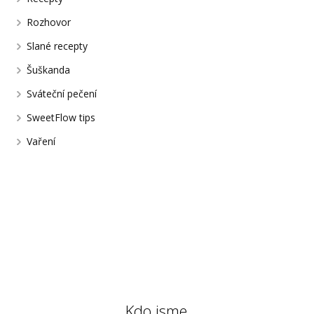
Rozhovor
Slané recepty
Šuškanda
Sváteční pečení
SweetFlow tips
Vaření
Kdo jsme