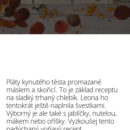
Pláty kynutého těsta promazané
máslem a skořicí. To je základ receptu
na sladký trhaný chlebík. Leona ho
tentokrát ještě naplnila švestkami.
Výborný je ale také s jablíčky, nutelou,
mákem nebo oříšky. Vyzkoušej tento
nadýchaný voňavý recept.