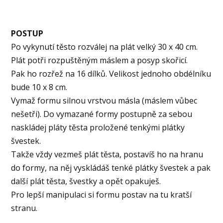
POSTUP
Po vykynutí těsto rozválej na plát velký 30 x 40 cm.
Plát potři rozpuštěným máslem a posyp skořicí.
Pak ho rozřež na 16 dílků. Velikost jednoho obdélníku
bude 10 x 8 cm.
Vymaž formu silnou vrstvou másla (máslem vůbec
nešetři). Do vymazané formy postupně za sebou
naskládej pláty těsta proložené tenkými plátky
švestek.
Takže vždy vezmeš plát těsta, postavíš ho na hranu
do formy, na něj vyskládáš tenké plátky švestek a pak
další plát těsta, švestky a opět opakuješ.
Pro lepší manipulaci si formu postav na tu kratší
stranu.