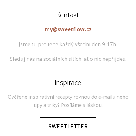
Kontakt
my@sweetflow.cz
Jsme tu pro tebe každý všední den 9-17h.
Sleduj nás na sociálních sítích, ať o nic nepřijdeš.
Inspirace
Ověřené inspirativní recepty rovnou do e-mailu nebo
tipy a triky? Posíláme s láskou.
SWEETLETTER