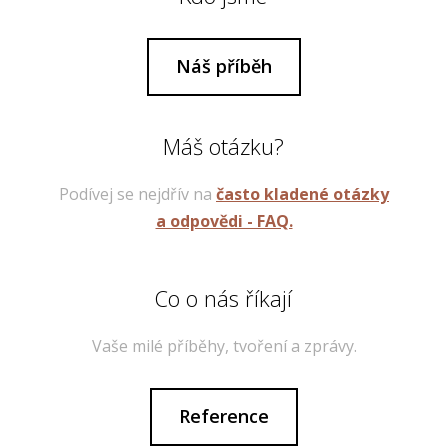
Náš příběh
Máš otázku?
Podívej se nejdřív na
často kladené otázky
a odpovědi - FAQ.
Co o nás říkají
Vaše milé příběhy, tvoření a zprávy.
Reference