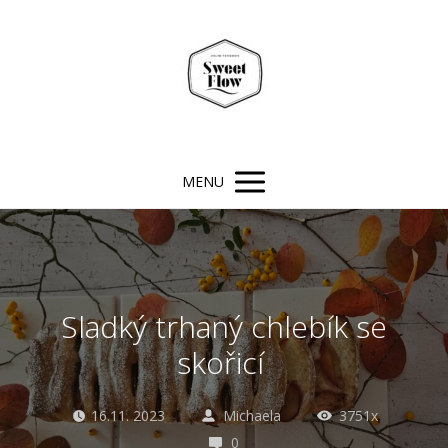
MENU
Sladký trhaný chlebík se
skořicí
16.11. 2023
Michaela
3751x
0